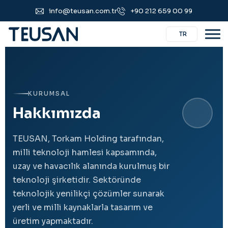
info@teusan.com.tr
+90 212 659 00 99
TR
KURUMSAL
H
a
k
k
ı
m
ı
z
d
a
TEUSAN, Torkam Holding tarafından,
milli teknoloji hamlesi kapsamında,
uzay ve havacılık alanında kurulmuş bir
teknoloji şirketidir. Sektöründe
teknolojik yenilikçi çözümler sunarak
yerli ve milli kaynaklarla tasarım ve
üretim yapmaktadır.