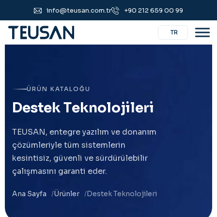
info@teusan.com.tr
+90 212 659 00 99
TR
ÜRÜN KATALOĞU
D
e
s
t
e
k
T
e
k
n
o
l
o
j
i
l
e
r
i
TEUSAN, entegre yazılım ve donanım
çözümleriyle tüm sistemlerin
kesintisiz, güvenli ve sürdürülebilir
çalışmasını garanti eder.
Ana Sayfa
Ürünler
Destek Teknolojileri