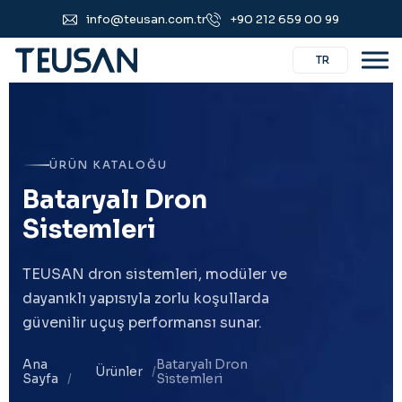
info@teusan.com.tr
+90 212 659 00 99
TR
ÜRÜN KATALOĞU
B
a
t
a
r
y
a
l
ı
D
r
o
n
S
i
s
t
e
m
l
e
r
i
TEUSAN dron sistemleri, modüler ve
dayanıklı yapısıyla zorlu koşullarda
güvenilir uçuş performansı sunar.
Ana
Bataryalı Dron
Ürünler
Sayfa
Sistemleri