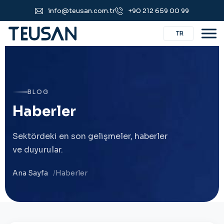
info@teusan.com.tr
+90 212 659 00 99
TR
BLOG
H
a
b
e
r
l
e
r
Sektördeki en son gelişmeler, haberler
ve duyurular.
Ana Sayfa
Haberler