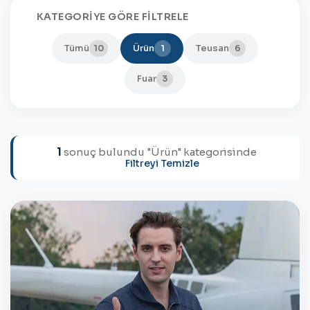
KATEGORIYE GÖRE FILTRELE
Tümü
Ürün
Teusan
10
1
6
Fuar
3
1
sonuç bulundu
"
Ürün
" kategorisinde
Filtreyi Temizle